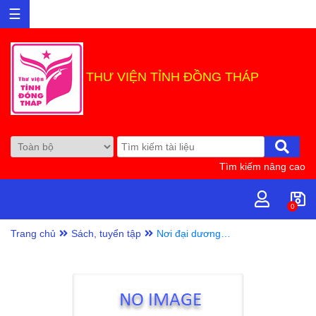
☰
THƯ VIỆN TỈNH ĐỒNG THÁP
Tìm kiếm nâng cao
0
Trang chủ
Sách, tuyển tập
Nơi đại dương
náo nhiệt: / Lê Hà
dịch, Lêi: Giles
Andreae; Tranh:
David Wojtowycz